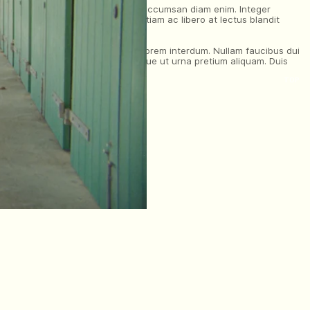
fend felis sit amet suscipit. Nulla accumsan diam enim. Integer
 Donec accumsan feugiat varius. Etiam ac libero at lectus blandit
iaculis nisi auctor, vitae ornare lorem interdum. Nullam faucibus dui
 mollis convallis. Nam convallis neque ut urna pretium aliquam. Duis
 at pretium massa.
TOP