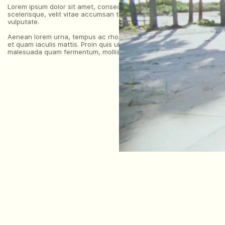
Lorem ipsum dolor sit amet, consectetur adipiscing elit. Aliquam frin
scelerisque, velit vitae accumsan tempor, quam ex vestibulum elit, eg
vulputate.
Aenean lorem urna, tempus ac rhoncus vel, lacinia eu velit. In non q
et quam iaculis mattis. Proin quis ultricies est, ut posuere tortor. P
malesuada quam fermentum, mollis ligula et, lobortis mi. Vestibulum 
INFO