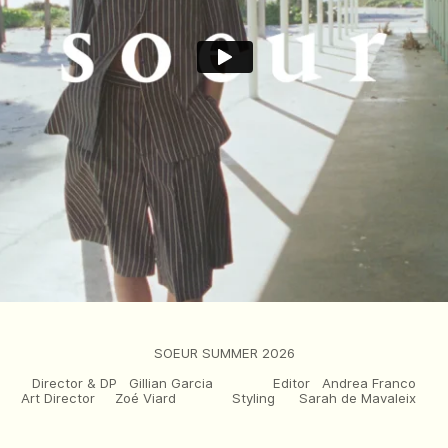
gilla massa massa, sit amet molestie orci suscipit sed. Ut tincidunt elei
et volutpat elit ipsum id ante. Morbi condimentum quis elit in finibus.
uam eu odio molestie consectetur ac quis nisi. Curabitur ultrices metus 
roin tempus mauris lacus, sollicitudin varius ex dapibus eu. Nam feugiat
et enim ligula. Nam sit amet faucibus justo. Aliquam erat volutpat. Duis
SOEUR SUMMER 2026
Director & DP Gillian Garcia Editor Andrea Franco
Art Director Zoé Viard Styling Sarah de Mavaleix